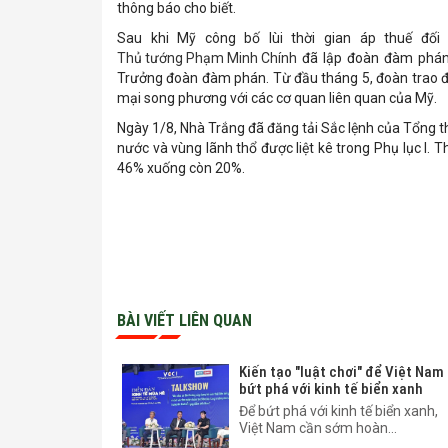
thông báo cho biết.
Sau khi Mỹ công bố lùi thời gian áp thuế đố
Thủ tướng Phạm Minh Chính
đã lập đoàn đàm phán
Trưởng đoàn đàm phán. Từ đầu tháng 5, đoàn trao đ
mại song phương với các cơ quan liên quan của Mỹ.
Ngày 1/8, Nhà Trắng đã đăng tải Sắc lệnh của Tổng t
nước và vùng lãnh thổ được liệt kê trong Phụ lục I.
46% xuống còn 20%.
BÀI VIẾT LIÊN QUAN
Kiến tạo "luật chơi" để Việt Nam
bứt phá với kinh tế biển xanh
Để bứt phá với kinh tế biển xanh,
Việt Nam cần sớm hoàn...