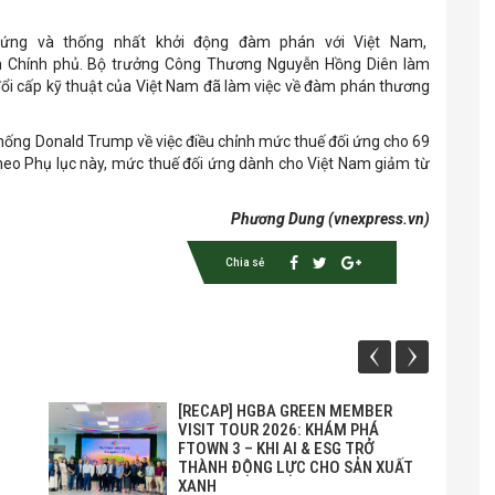
i ứng và thống nhất khởi động đàm phán với Việt Nam,
 Chính phủ. Bộ trưởng Công Thương Nguyễn Hồng Diên làm
ổi cấp kỹ thuật của Việt Nam đã làm việc về đàm phán thương
hống Donald Trump về việc điều chỉnh mức thuế đối ứng cho 69
 Theo Phụ lục này, mức thuế đối ứng dành cho Việt Nam giảm từ
Phương Dung (vnexpress.vn)
Chia sẻ
[RECAP] HGBA GREEN MEMBER
VISIT TOUR 2026: KHÁM PHÁ
FTOWN 3 – KHI AI & ESG TRỞ
THÀNH ĐỘNG LỰC CHO SẢN XUẤT
XANH