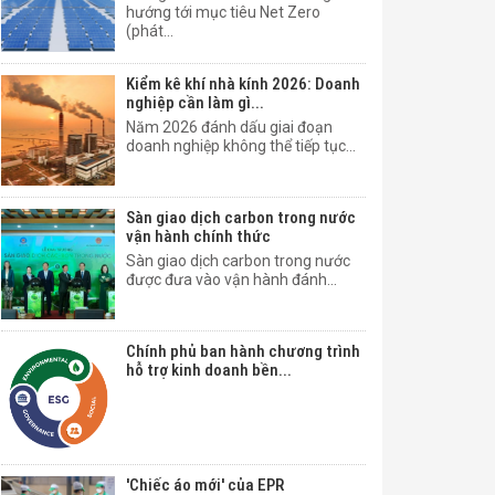
hướng tới mục tiêu Net Zero
(phát...
Kiểm kê khí nhà kính 2026: Doanh
nghiệp cần làm gì...
Năm 2026 đánh dấu giai đoạn
doanh nghiệp không thể tiếp tục...
Sàn giao dịch carbon trong nước
vận hành chính thức
Sàn giao dịch carbon trong nước
được đưa vào vận hành đánh...
Chính phủ ban hành chương trình
hỗ trợ kinh doanh bền...
World Cup 2026: 3,7 triệu tấn CO2e
và Bài toán khí hậu sau sân cỏ
World Cup 2026 không chỉ là sự kiện
thể thao lớn nhất hành tinh...
'Chiếc áo mới' của EPR