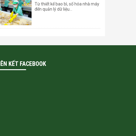
Từ thiết kế bao bì, số hóa nhà máy
đến quản lý dữ liệu...
IÊN KẾT FACEBOOK