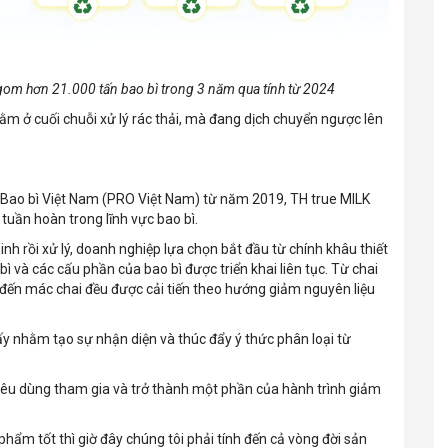
om hơn 21.000 tấn bao bì trong 3 năm qua tính từ 2024
m ở cuối chuỗi xử lý rác thải, mà đang dịch chuyển ngược lên
ế Bao bì Việt Nam (PRO Việt Nam) từ năm 2019, TH true MILK
tuần hoàn trong lĩnh vực bao bì.
sinh rồi xử lý, doanh nghiệp lựa chọn bắt đầu từ chính khâu thiết
 và các cấu phần của bao bì được triển khai liên tục. Từ chai
đến mác chai đều được cải tiến theo hướng giảm nguyên liệu
ấy nhằm tạo sự nhận diện và thúc đẩy ý thức phân loại từ
i tiêu dùng tham gia và trở thành một phần của hành trình giảm
hẩm tốt thì giờ đây chúng tôi phải tính đến cả vòng đời sản