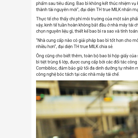
phẩm sau tiêu dùng. Bao bì không kết thúc nhiệm vụ 
thành tài nguyên mới", đại diện TH true MILK nhấn m
Thực tế cho thấy chi phí môi trường của một sản phẩm 
vậy, kinh tế tuần hoàn không bắt đầu ở nhà máy tái c
chọn nguyên liệu gì, thiết kế bao bì ra sao và tính to
"Nhà cung cấp nào có giải pháp bao bì tốt hơn cho môi
nhiều hơn", đại diện TH true MILK chia sẻ.
Ông cũng cho biết thêm, toàn bộ bao bì hộp giấy củ
bì tiệt trùng 6 lớp, được cung cấp bởi các đối tác cô
Combibloc, đảm bảo giữ tối đa dinh dưỡng tự nhiên m
công nghệ bóc tách tại các nhà máy tái chế.