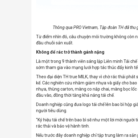
Thông qua PRO Vietnam, Tập đoàn TH đã thu g
Từ điểm nhìn đó, câu chuyện môi trường không còn nằ
đầu chuỗi sản xuất.
Không để rác trở thành gánh nặng
Là một trong 9 thành viên sáng lập Liên minh Tái ch
sớm tham gia vào mạng lưới hợp tác thúc đẩy kinh tế 
Theo đại diện TH true MILK, thay vì chờ rác thải phát 
kế. Các nghiên cứu nhằm giảm nhựa và giấy cho bao bì
nhựa, thùng carton, màng co nắp chai, màng bọc lốc 
đầu vào, đồng thời tăng khả năng tái chế.
Doanh nghiệp cũng đưa logo tái chế lên bao bì hộp gi
người tiêu dùng.
"Ký hiệu tái chế trên bao bì sẽ như một lời mời ngườ
rác thải và bảo vệ hành tinh.
Nếu trước đây doanh nghiệp chỉ tập trung làm ra sản p